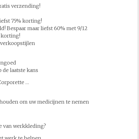
ratis verzending!
iefst 75% korting!
d! Bespaar maar liefst 60% met 9/12
 korting!
 verkoopstijlen
dengoed
 de laatste kans
Corporette …
 houden om uw medicijnen te nemen
ie van werkkleding?
t werk te helpen