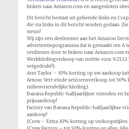
linken naar Amazon.com en aangesloten sites
Dit bericht bestaat uit gelieerde links en 
die via links in dit bericht worden gedaan. Zi
steun!
Wij zijn een deelnemer aan het Amazon Serv
advertentieprogramma dat is gemaakt om A t
verdienen door te linken naar Amazon.com en 
Werkkledingverkoop van notitie voor 9.23.22
vetgedrukt!):
Ann Taylor – 30% korting op uw aankoop (uits
Amour Vert-einde seizoensverkoop, tot 50% k
milieuvriendelijke kleding).
Banana Republic-halfjaarlijkse vrienden en 
prijsaankoop!
Factory van Banana Republic-halfjaarlijkse 
aankoop!
J.Crew – Extra 30% korting op verkoopstijlen
J.Crew Factory – tot 50% korting op alles; Alle