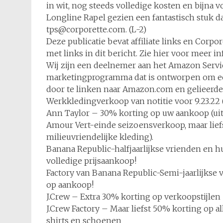
in wit, nog steeds volledige kosten en bijna
Longline Rapel gezien een fantastisch stuk da
tps@corporette.com. (L-2)
Deze publicatie bevat affiliate links en C
met links in dit bericht. Zie hier voor meer i
Wij zijn een deelnemer aan het Amazon Servic
marketingprogramma dat is ontworpen om een
door te linken naar Amazon.com en gelieerde 
Werkkledingverkoop van notitie voor 9.23.22 (
Ann Taylor – 30% korting op uw aankoop (uits
Amour Vert-einde seizoensverkoop, maar lief
milieuvriendelijke kleding).
Banana Republic-halfjaarlijkse vrienden en 
volledige prijsaankoop!
Factory van Banana Republic-Semi-jaarlijkse
op aankoop!
J.Crew – Extra 30% korting op verkoopstijlen
J.Crew Factory – Maar liefst 50% korting op al
shirts en schoenen