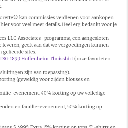
.
Corporette® kan commissies verdienen voor aankopen
e hier voor veel meer details. Heel erg bedankt voor je
ices LLC Associates -programma, een aangesloten
e leveren, geeft aan dat we vergoedingen kunnen
gelieerde sites.
TSG 1899 Hoffenheim Thuisshirt
(onze favorieten
luitingen zijn van toepassing).
orting (geweldig voor zijden blouses en
familie-evenement, 40% korting op uw volledige
vrienden en familie-evenement, 50% korting op
 jeans $ 49,95; Extra 15% korting op tops, T -shirts en