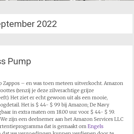
eptember 2022
ess Pump
op Zappos – en was toen meteen uitverkocht. Amazon
ottes (tenzij je deze zilverachtige grijze
ft). Het ziet er echt gewoon uit als een mooie,
ogdetail. Het is $ 44- $ 99 bij Amazon; De Navy
baar in extra maten om 18.00 uur voor $ 44- $ 59.
3) We zijn een deelnemer aan het Amazon Services LLC
ertentieprogramma dat is gemaakt om
Engels
an dat we vergoedingen kunnen verdienen door te